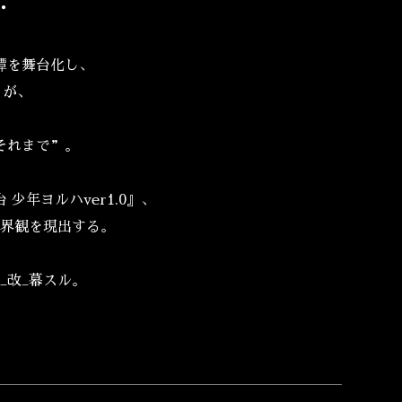
・
譚を舞台化し、
』が、
。
それまで”。
年ヨルハver1.0』、
世界観を現出する。
_改_幕スル。