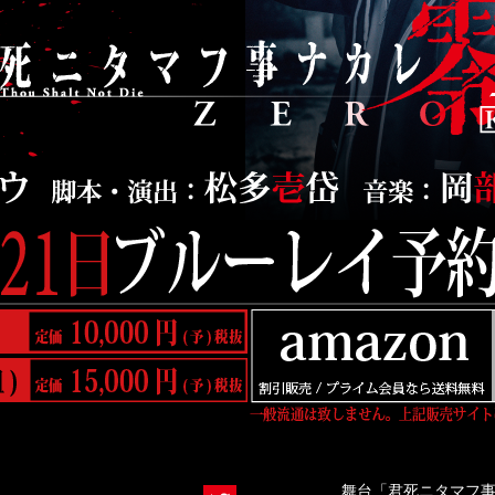
舞台「君死ニタマフ事