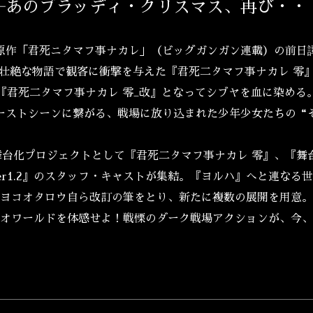
―あのブラッディ・クリスマス、再び・・
原作「君死ニタマフ事ナカレ」（ビッグガンガン連載）の前日
壮絶な物語で観客に衝撃を与えた『君死二タマフ事ナカレ 零
『君死二タマフ事ナカレ 零_改』となってシブヤを血に染める
ーストシーンに繋がる、戦場に放り込まれた少年少女たちの“
台化プロジェクトとして『君死二タマフ事ナカレ 零』、『舞台 少
er1.2』のスタッフ・キャストが集結。『ヨルハ』へと連なる
ヨコオタロウ自ら改訂の筆をとり、新たに複数の展開を用意。
オワールドを体感せよ！戦慄のダーク戦場アクションが、今、