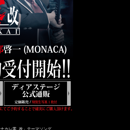
ナカレ零_改」テーマソング