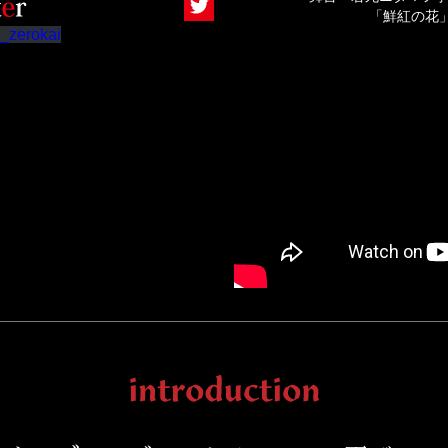
「鮮紅の花」（S
_zerokai